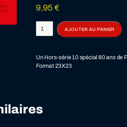
9,95
€
quantité
AJOUTER AU PANIER
de
Hors-
Série
Un Hors-série 10 spécial 80 ans de 
N°
Format 23X23
10
spécial
80
ans
de
ilaires
Placid
et