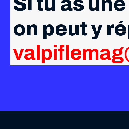
Si tu as une
on peut y r
valpiflema