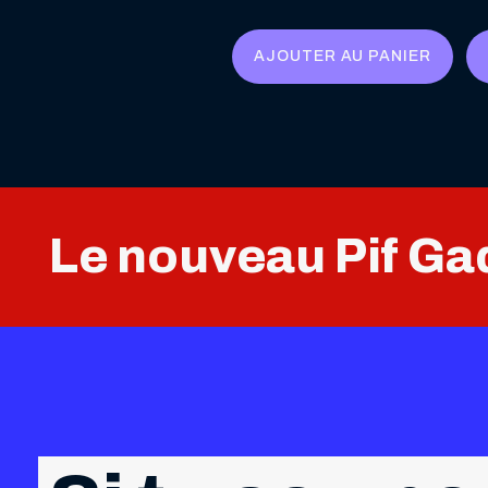
initial
actuel
était :
est :
AJOUTER AU PANIER
39,90 €.
31,90 €.
Le nouveau Pif Gad