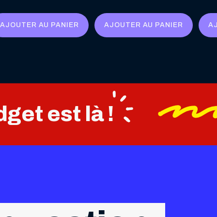
prix
prix
initial
actuel
AJOUTER AU PANIER
AJOUTER AU PANIER
A
était :
est :
24,90 €.
19,90 €.
get est là !