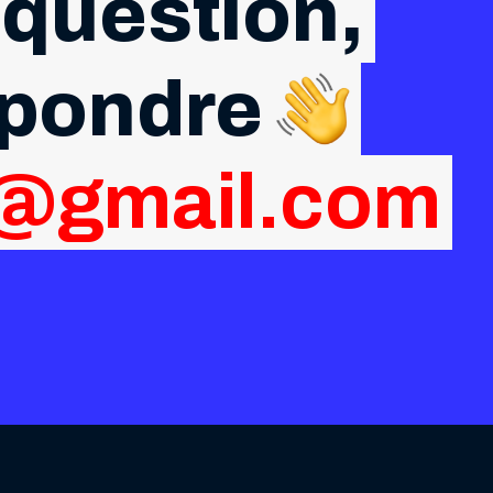
 question,
épondre
g@gmail.com