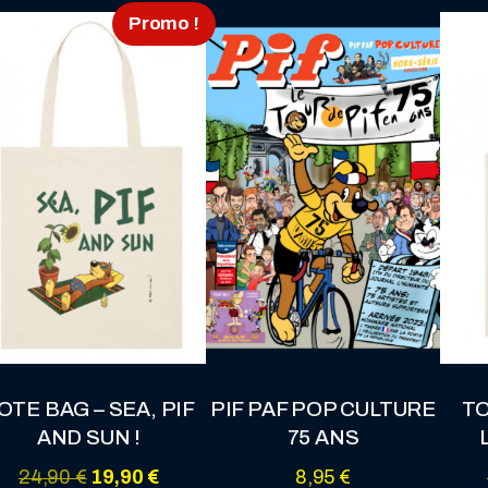
Muzo
Promo !
OTE BAG – SEA, PIF
PIF PAF POP CULTURE
TO
AND SUN !
75 ANS
Le
Le
24,90
€
19,90
€
8,95
€