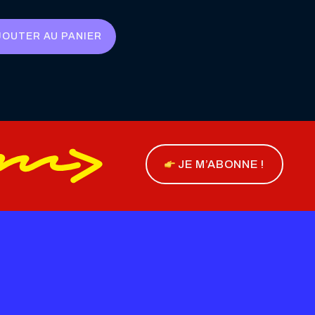
prix
prix
initial
actuel
JOUTER AU PANIER
était :
est :
24,90 €.
19,90 €.
JE M’ABONNE !