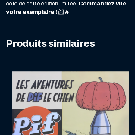
côté de cette édition limitée.
Commandez vite
Premier
votre exemplaire !
📨🔥
Strip
de
Pif
(28
Produits similaires
Mars
1948)
–
Un
Vrai
Collector
!