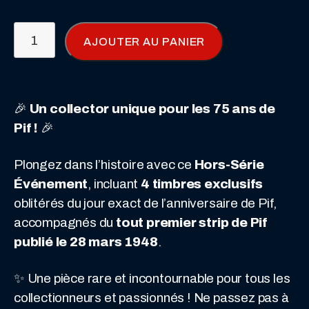
quantité
AJOUTER AU PANIER
de
HS
Événement
75
🎉
Un collector unique pour les 75 ans de
Ans
Pif !
🎉
–
Plongez dans l’histoire avec ce
Hors-Série
4
Événement
, incluant
4 timbres exclusifs
Timbres
oblitérés du jour exact de l’anniversaire de Pif,
Oblitérés
accompagnés du
tout premier strip de Pif
du
publié le 28 mars 1948
.
Jour
Anniversaire
✨ Une pièce rare et incontournable pour tous les
avec
collectionneurs et passionnés ! Ne passez pas à
le