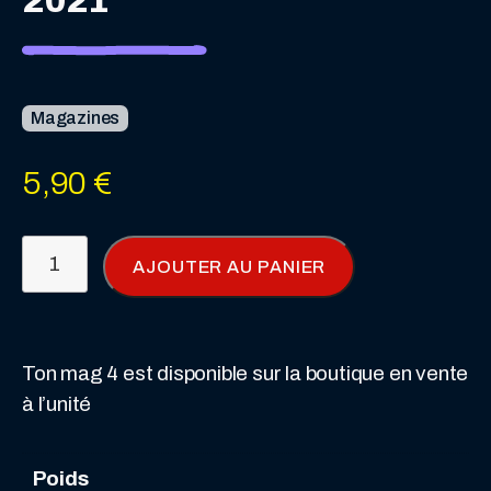
2021
Magazines
5,90
€
quantité
AJOUTER AU PANIER
de
Pif
Gadget
-
Ton mag 4 est disponible sur la boutique en vente
n°4
à l’unité
-
Octobre
Poids