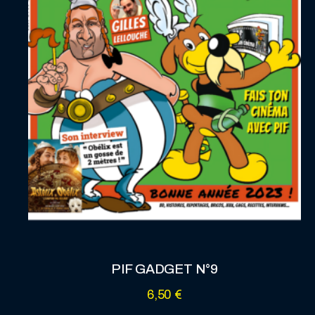
PIF GADGET N°9
6,50
€