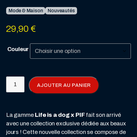
Mode & Maison
Nouveautés
29,90
€
Couleur
quantité
AJOUTER AU PANIER
de
Sac
à
dos
La gamme
Life is a dog x PIF
fait son arrivé
enfant
avec une collection exclusive dédiée aux beaux
-
jours ! Cette nouvelle collection se compose de