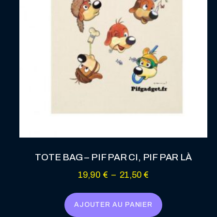
la
page
du
produit
TOTE BAG – PIF PAR CI, PIF PAR LÀ
Plage
19,90
€
–
21,50
€
de
prix :
AJOUTER AU PANIER
19,90 €