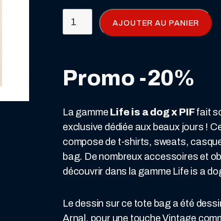
prix
prix
quantité
AJOUTER AU PANIER
initial
actuel
de
Tote
était :
est :
bag
24,90 €.
19,90 €.
Promo -20%
-
Pif
à
La gamme
Life is a dog x PIF
fait s
vélo
exclusive dédiée aux beaux jours ! Ce
compose de t-shirts, sweats, casquet
bag. De nombreux accessoires et obj
découvrir dans la gamme Life is a dog
Le dessin sur ce tote bag a été dessi
Arnal, pour une touche Vintage com