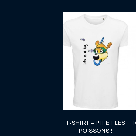
T-SHIRT – PIF ET LES
T
POISSONS !