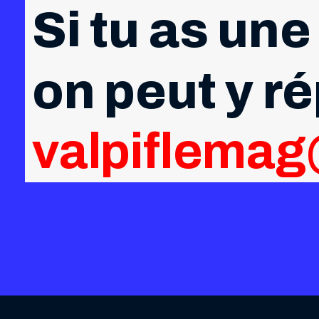
Si tu as une
on peut y r
valpiflema