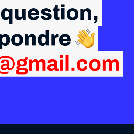
 question,
épondre
g@gmail.com