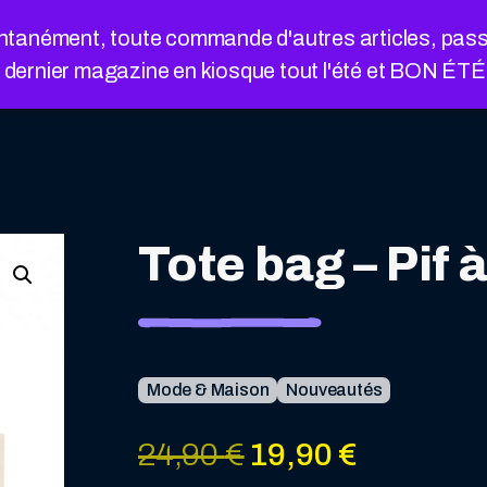
nément, toute commande d'autres articles, passée a
e dernier magazine en kiosque tout l'été et BON ÉT
Tote bag – Pif 
Mode & Maison
Nouveautés
Le
Le
24,90
€
19,90
€