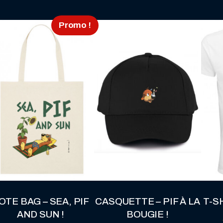
Promo !
Ce
produit
a
plusieurs
variations.
Les
options
peuvent
être
choisies
sur
la
OTE BAG – SEA, PIF
CASQUETTE – PIF À LA
T-SH
page
AND SUN !
BOUGIE !
du