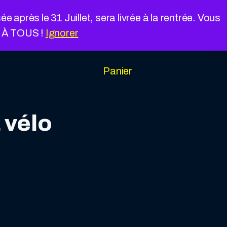
près le 31 Juillet, sera livrée à la rentrée. Vous
É À TOUS !
Ignorer
Panier
à vélo