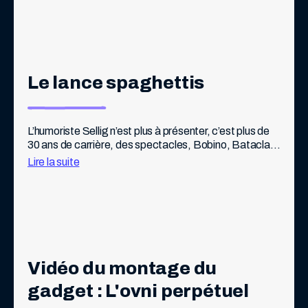
Le lance spaghettis
L’humoriste Sellig n’est plus à présenter, c’est plus de 
30 ans de carrière, des spectacles, Bobino, Bataclan, 
Olympia, mais aussi 7 romans, 1 album de BD, 50 
Lire la suite
millions de vues sur internet, […]
Vidéo du montage du 
gadget : L'ovni perpétuel