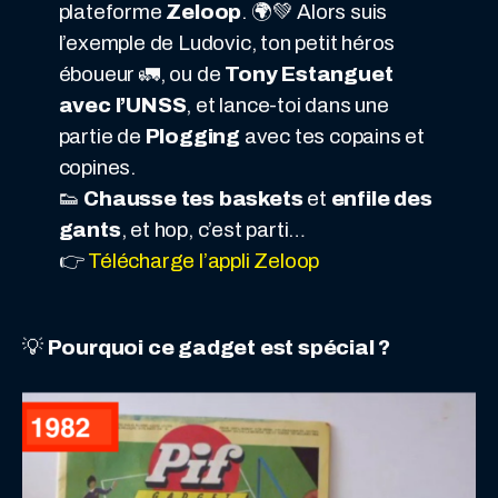
plateforme
Zeloop
. 🌍💚 Alors suis
l’exemple de Ludovic, ton petit héros
éboueur 🚛, ou de
Tony Estanguet
avec l’UNSS
, et lance-toi dans une
partie de
Plogging
avec tes copains et
copines.
👟
Chausse tes baskets
et
enfile des
gants
, et hop, c’est parti…
👉
Télécharge l’appli Z
eloop
💡
Pourquoi ce gadget est spécial ?