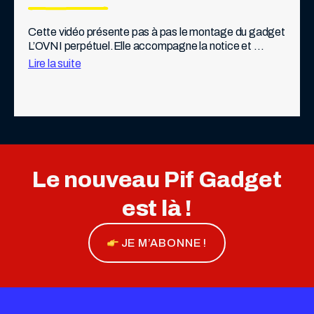
Cette vidéo présente pas à pas le montage du gadget 
L’OVNI perpétuel.Elle accompagne la notice et 
permet de visualiser les différentes étapes 
Lire la suite
d’assemblage afin de faciliter la mise en place […]
Le nouveau Pif Gadget
est là !
JE M’ABONNE !