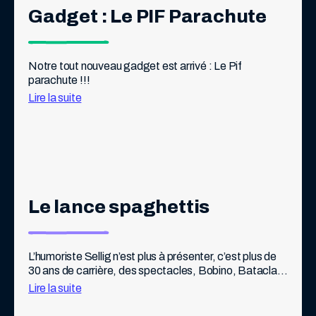
Gadget : Le PIF Parachute
Notre tout nouveau gadget est arrivé : Le Pif 
parachute !!!
Lire la suite
Le lance spaghettis
L’humoriste Sellig n’est plus à présenter, c’est plus de 
30 ans de carrière, des spectacles, Bobino, Bataclan, 
Olympia, mais aussi 7 romans, 1 album de BD, 50 
Lire la suite
millions de vues sur internet, […]