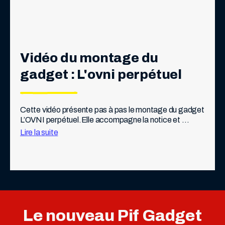
Vidéo du montage du 
gadget : L'ovni perpétuel
Cette vidéo présente pas à pas le montage du gadget 
L’OVNI perpétuel.Elle accompagne la notice et 
permet de visualiser les différentes étapes 
Lire la suite
d’assemblage afin de faciliter la mise en place […]
Le nouveau Pif Gadget