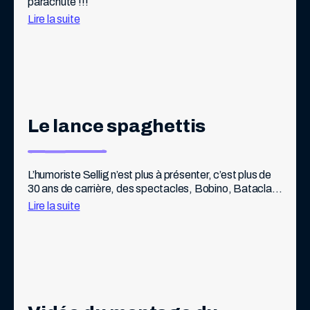
parachute !!!
Lire la suite
Le lance spaghettis
L’humoriste Sellig n’est plus à présenter, c’est plus de 
30 ans de carrière, des spectacles, Bobino, Bataclan, 
Olympia, mais aussi 7 romans, 1 album de BD, 50 
Lire la suite
millions de vues sur internet, […]