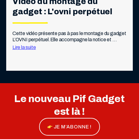
Vidéo du montage du 
gadget : L'ovni perpétuel
Cette vidéo présente pas à pas le montage du gadget 
L’OVNI perpétuel.Elle accompagne la notice et 
permet de visualiser les différentes étapes 
Lire la suite
d’assemblage afin de faciliter la mise en place […]
Le nouveau Pif Gadget
est là !
JE M’ABONNE !