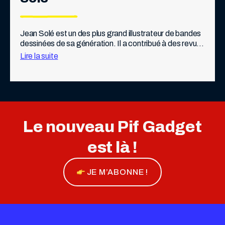
Jean Solé est un des plus grand illustrateur de bandes 
dessinées de sa génération. Il a contribué à des revues 
telles que Pilote, Fluide glacial, ou L’Écho des 
Lire la suite
savanes.   Mais Jean […]
Le nouveau Pif Gadget
est là !
JE M’ABONNE !