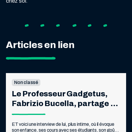
chez soi.
Articles en lien
Non classé
Le Professeur Gadgetus, 
Fabrizio Bucella, partage 
avec les lecteurs de Pif 
quelques-uns de ses 
ET voici une interview de lui, plus intime, où il évoque 
son enfance, ses cours avec ses étudiants, son goût 