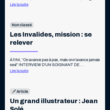
souvenirs de Pif
pour la science et la transmission, une petite pépite.
Lire la suite
Non classé
Les Invalides, mission : se 
relever
À l’INI, “On avance pas à pas, mais on n’avance jamais 
seul” INTERVIEW D’UN SOIGNANT DE 
L’INSTITUTION NATIONALE DES INVALIDES Pif : 
Lire la suite
Mais au fait… ce lieu existe depuis quand […]
Article
Un grand illustrateur : Jean 
Solé