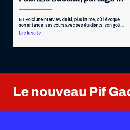
avec les lecteurs de Pif 
quelques-uns de ses 
ET voici une interview de lui, plus intime, où il évoque 
son enfance, ses cours avec ses étudiants, son goût 
souvenirs de Pif
pour la science et la transmission, une petite pépite.
Lire la suite
Le nouveau Pif Gad