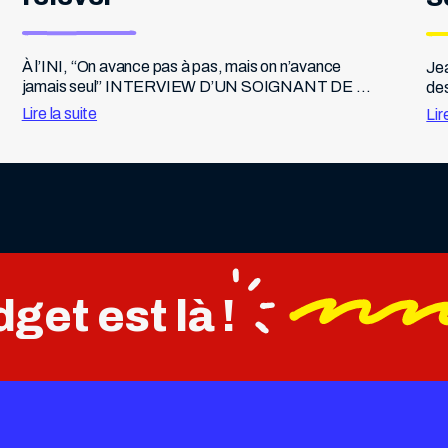
À l’INI, “On avance pas à pas, mais on n’avance 
Jea
jamais seul” INTERVIEW D’UN SOIGNANT DE 
des
L’INSTITUTION NATIONALE DES INVALIDES Pif 
rev
Lire la suite
Lir
: Mais au fait… ce lieu existe depuis quand […]
sav
get est là !