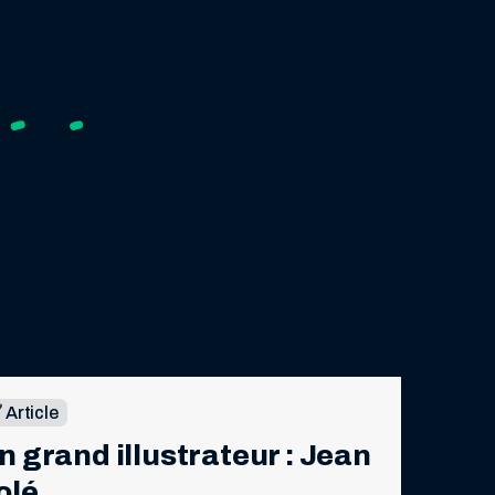
Article
n grand illustrateur : Jean 
olé