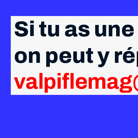
Si tu as une
on peut y r
valpiflema