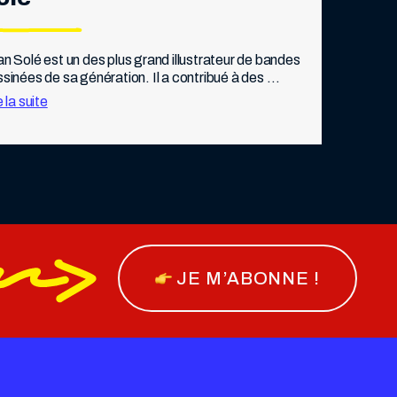
n Solé est un des plus grand illustrateur de bandes 
sinées de sa génération. Il a contribué à des 
ues telles que Pilote, Fluide glacial, ou L’Écho des 
e la suite
anes.   Mais Jean […]
JE M’ABONNE !