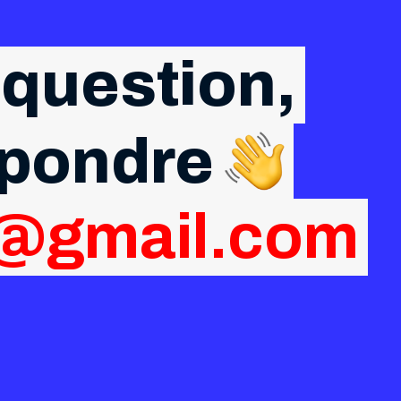
 question,
épondre
g@gmail.com