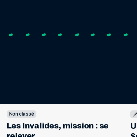
Non classé
Les Invalides, mission : se 
U
relever
S