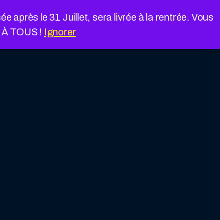
près le 31 Juillet, sera livrée à la rentrée. Vous
É À TOUS !
Ignorer