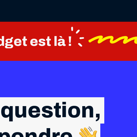
get est là !
 question,
épondre