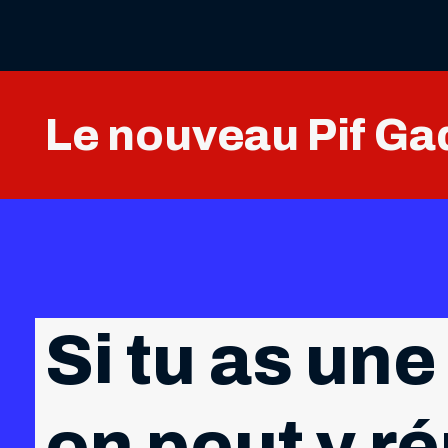
Le nouveau Pif Gad
Si tu as une
on peut y r