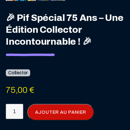
🎉 Pif Spécial 75 Ans – Une
Édition Collector
Incontournable ! 🎉
Collector
75,00
€
quantité
AJOUTER AU PANIER
de
🎉