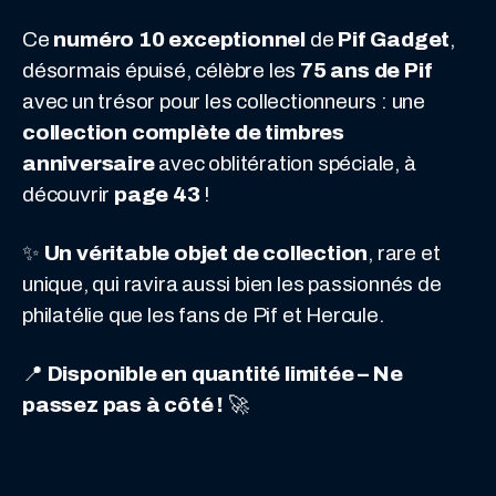
Pif
Spécial
Ce
numéro 10 exceptionnel
de
Pif Gadget
,
75
désormais épuisé, célèbre les
75 ans de Pif
Ans
avec un trésor pour les collectionneurs : une
–
collection complète de timbres
Une
anniversaire
avec oblitération spéciale, à
Édition
découvrir
page 43
!
Collector
✨
Un véritable objet de collection
, rare et
Incontournable
unique, qui ravira aussi bien les passionnés de
!
philatélie que les fans de Pif et Hercule.
🎉
📍
Disponible en quantité limitée – Ne
passez pas à côté !
🚀