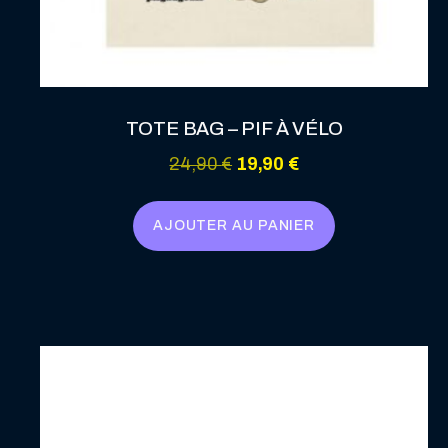
TOTE BAG – PIF À VÉLO
Le
Le
24,90
€
19,90
€
prix
prix
initial
actuel
AJOUTER AU PANIER
était :
est :
24,90 €.
19,90 €.
Ce
produit
a
plusieurs