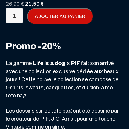
Le
Le
26,90
€
21,50
€
à
quantité
prix
prix
AJOUTER AU PANIER
21,50 €
de
initial
actuel
Tote
était :
est :
bag
26,90 €.
21,50 €.
-
Promo -20%
Pif
par
La gamme
Life is a dog x PIF
fait son arrivé
ci,
avec une collection exclusive dédiée aux beaux
Pif
jours ! Cette nouvelle collection se compose de
par
t-shirts, sweats, casquettes, et du bien-aimé
là
tote bag.
Les dessins sur ce tote bag ont été dessiné par
le créateur de PIF, J.C. Arnal, pour une touche
Vintage comme on aime.