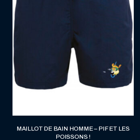
être
choisies
sur
la
page
du
produit
MAILLOT DE BAIN HOMME – PIF ET LES
POISSONS !