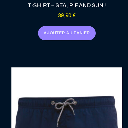
T-SHIRT – SEA, PIF AND SUN !
39,90
€
AJOUTER AU PANIER
Ce
produit
a
plusieurs
variations.
Les
options
peuvent