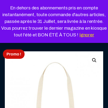
Cookies management panel
En dehors des abonnements pris en compte
instantanément, toute commande d'autres articles,
passée après le 31 Juillet, sera livrée à la rentrée.
Vous pourrez trouver le dernier magazine en kiosque
« Retour à la boutique
Panier
tout l'été et BON ÉTÉ À TOUS !
Ignorer
Promo !