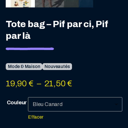
Tote bag – Pif par ci, Pif
par là
Mode & Maison
Nouveautés
Plage
19,90
€
–
21,50
€
de
Couleur
prix :
Effacer
19,90 €