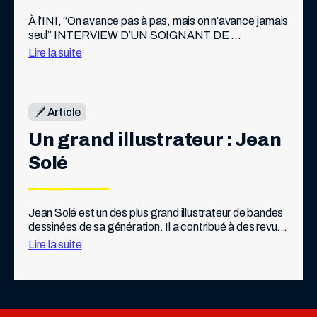
À l’INI, “On avance pas à pas, mais on n’avance jamais 
seul” INTERVIEW D’UN SOIGNANT DE 
L’INSTITUTION NATIONALE DES INVALIDES Pif : 
Lire la suite
Mais au fait… ce lieu existe depuis quand […]
Article
Un grand illustrateur : Jean 
Solé
Jean Solé est un des plus grand illustrateur de bandes 
dessinées de sa génération. Il a contribué à des revues 
telles que Pilote, Fluide glacial, ou L’Écho des 
Lire la suite
savanes.   Mais Jean […]