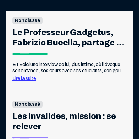
Non classé
Le Professeur Gadgetus, 
Fabrizio Bucella, partage 
avec les lecteurs de Pif 
quelques-uns de ses 
ET voici une interview de lui, plus intime, où il évoque 
son enfance, ses cours avec ses étudiants, son goût 
souvenirs de Pif
pour la science et la transmission, une petite pépite.
Lire la suite
Non classé
Les Invalides, mission : se 
relever