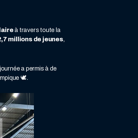
laire
à travers toute la
2,7 millions de jeunes
,
 journée a permis à de
mpique 🕊️.