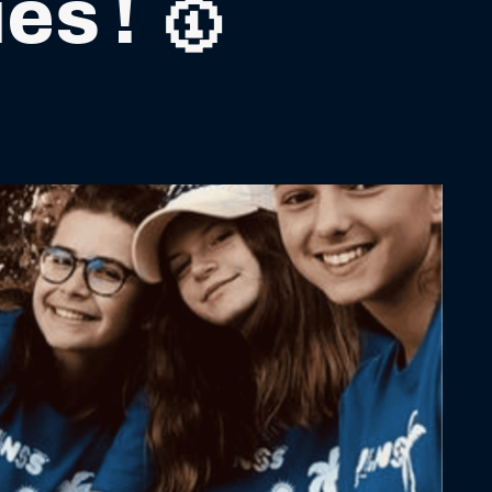
s ! 🥇