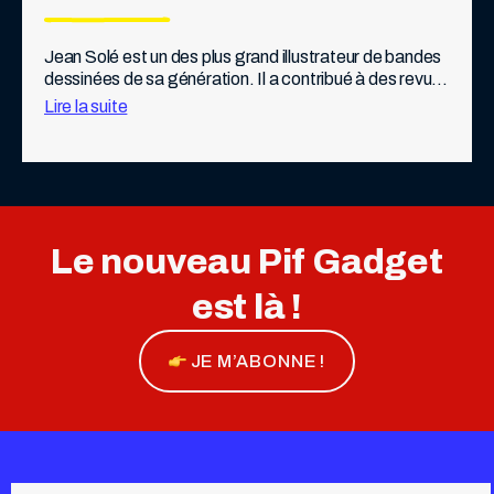
Jean Solé est un des plus grand illustrateur de bandes 
dessinées de sa génération. Il a contribué à des revues 
telles que Pilote, Fluide glacial, ou L’Écho des 
Lire la suite
savanes.   Mais Jean […]
Le nouveau Pif Gadget
est là !
JE M’ABONNE !