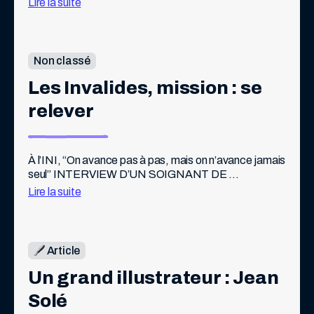
Lire la suite
Non classé
Les Invalides, mission : se 
relever
À l’INI, “On avance pas à pas, mais on n’avance jamais 
seul” INTERVIEW D’UN SOIGNANT DE 
L’INSTITUTION NATIONALE DES INVALIDES Pif : 
Lire la suite
Mais au fait… ce lieu existe depuis quand […]
Article
Un grand illustrateur : Jean 
Solé