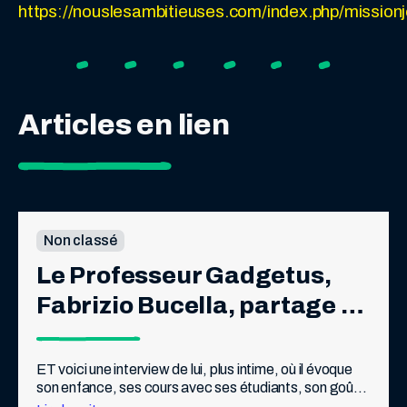
https://nouslesambitieuses.com/index.php/mission
Articles en lien
Non classé
Le Professeur Gadgetus, 
Fabrizio Bucella, partage 
avec les lecteurs de Pif 
quelques-uns de ses 
ET voici une interview de lui, plus intime, où il évoque 
son enfance, ses cours avec ses étudiants, son goût 
souvenirs de Pif
pour la science et la transmission, une petite pépite.