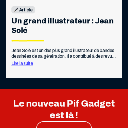
Article
Un grand illustrateur : Jean 
Solé
Jean Solé est un des plus grand illustrateur de bandes 
dessinées de sa génération. Il a contribué à des revues 
telles que Pilote, Fluide glacial, ou L’Écho des 
Lire la suite
savanes.   Mais Jean […]
Le nouveau Pif Gadget
est là !