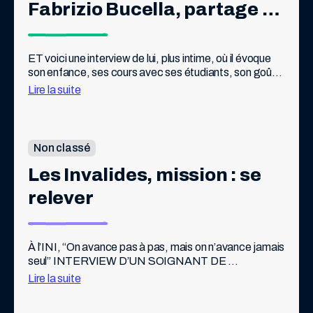
Fabrizio Bucella, partage 
avec les lecteurs de Pif 
quelques-uns de ses 
ET voici une interview de lui, plus intime, où il évoque 
son enfance, ses cours avec ses étudiants, son goût 
souvenirs de Pif
pour la science et la transmission, une petite pépite.
Lire la suite
Non classé
Les Invalides, mission : se 
relever
À l’INI, “On avance pas à pas, mais on n’avance jamais 
seul” INTERVIEW D’UN SOIGNANT DE 
L’INSTITUTION NATIONALE DES INVALIDES Pif : 
Lire la suite
Mais au fait… ce lieu existe depuis quand […]