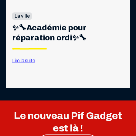
La ville
✨🔧Académie pour 
réparation ordi✨🔧
Lire la suite
Le nouveau Pif Gadget
est là !