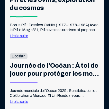
du cosmos
Bonus Pif : Dossiers OVNIs (1977–1978–1984) Avec 
le Pif le Mag n°21, Pif ouvre ses archives et propose un 
bonus digital exceptionnel : une sélection de dossiers 
Lire la suite
OVNIs parus dans […]
L'océan
Journée de l’Océan : À toi de 
jouer pour protéger les mers 
! 🐠🌊
Journée mondiale de l’Océan 2025 : Sensibilisation et 
Célébration à Monaco 📅 Un Rendez-vous 
Incontournable pour les Passionnés de l’Océan ! Les 7 
Lire la suite
& 8 juin 2025, Monaco vibrera au […]