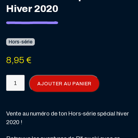
Hiver 2020
Hors-série
8,95
€
quantité
AJOUTER AU PANIER
de
Pif
hors-
série
Vente au numéro de ton Hors-série spécial hiver
spécial
2020 !
Hiver