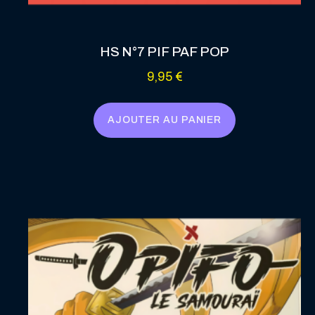
HS N°7 PIF PAF POP
9,95
€
AJOUTER AU PANIER