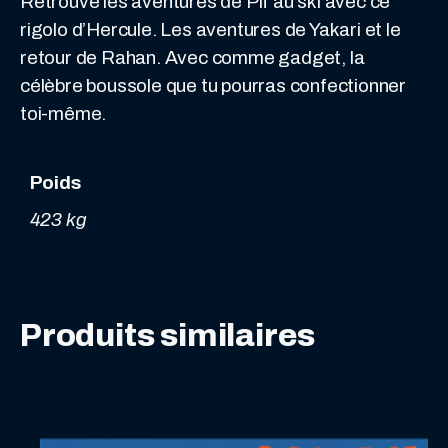
Retrouve les aventures de Pif au ski avec ce
2020
rigolo d’Hercule. Les aventures de Yakari et le
retour de Rahan. Avec comme gadget, la
célèbre boussole que tu pourras confectionner
toi-même.
Poids
423 kg
Produits similaires