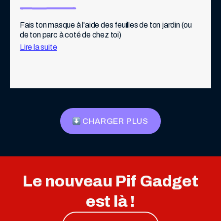
Fais ton masque à l'aide des feuilles de ton jardin (ou 
de ton parc à coté de chez toi)
Lire la suite
En moyenne 160 litres d’eau sont consommés par 
personne par jour. Soit 160X4 par foyer en moyenne 
par jour. Multiplié par tous les foyers d’un immeuble.
Cela fait beaucoup ! Et ces eaux ne sont pas 
bénéfiques après utilisation. Elles sont directement 
CHARGER PLUS
envoyées dans des stations d’épuration.
Réduire l'apport d'électricité d'un immeuble 
Le nouveau Pif Gadget
est là !