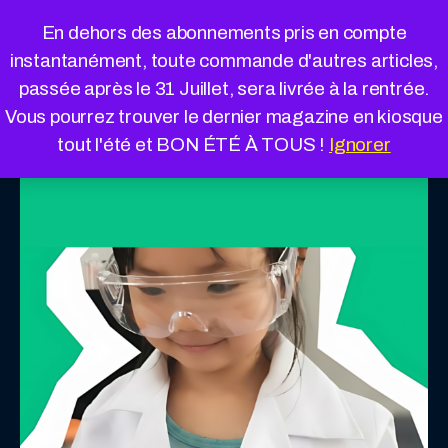
Cookies management panel
En dehors des abonnements pris en compte
instantanément, toute commande d'autres articles,
passée après le 31 Juillet, sera livrée à la rentrée.
Vous pourrez trouver le dernier magazine en kiosque
tout l'été et BON ÉTÉ À TOUS !
Ignorer