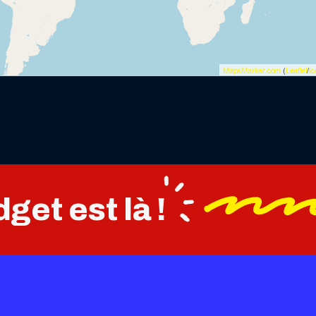
MapsMarker.com
(
Leaflet
/
i
get est là !