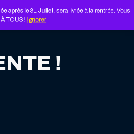
près le 31 Juillet, sera livrée à la rentrée. Vous
É À TOUS !
Ignorer
ENTE !