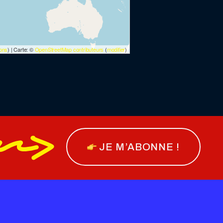
cons
) | Carte: ©
OpenStreetMap contributeurs
(
modifier
)
JE M’ABONNE !