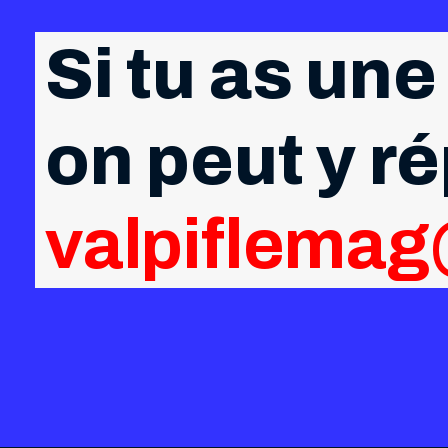
Si tu as une
on peut y r
valpiflema