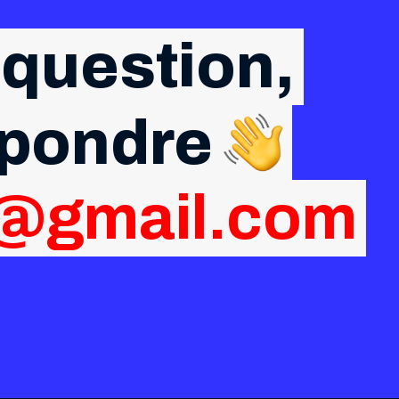
 question,
épondre
g@gmail.com