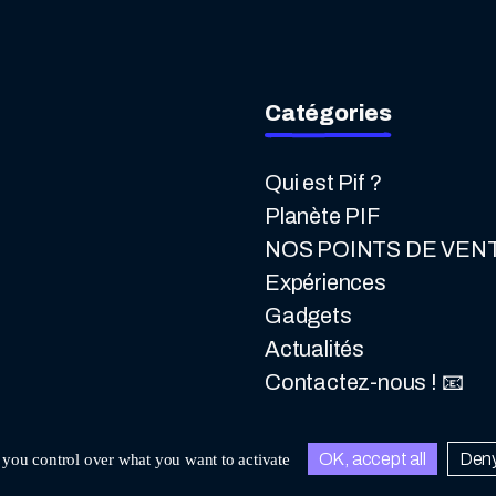
Catégories
Qui est Pif ?
Planète PIF
NOS POINTS DE VENT
Expériences
Gadgets
Actualités
Contactez-nous ! 📧
OK, accept all
Deny
s you control over what you want to activate