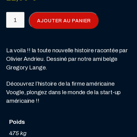
quantité
AJOUTER AU PANIER
de
Voogle
:
tome
La voila !! la toute nouvelle histoire racontée par
1,
Olivier Andrieu. Dessiné par notre ami belge
Force
Gregory Lange.
et
Découvrez l’histoire de la firme américaine
dollars
Voogle, plongez dans le monde de la start-up
américaine !!
Poids
475 kg