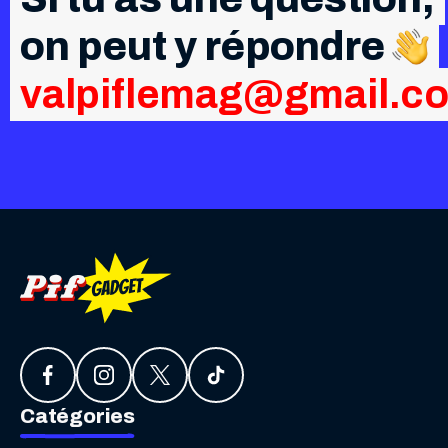
on peut y répondre
valpiflemag@gmail.c
Catégories