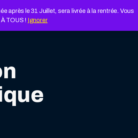
près le 31 Juillet, sera livrée à la rentrée. Vous
É À TOUS !
Ignorer
on
ique