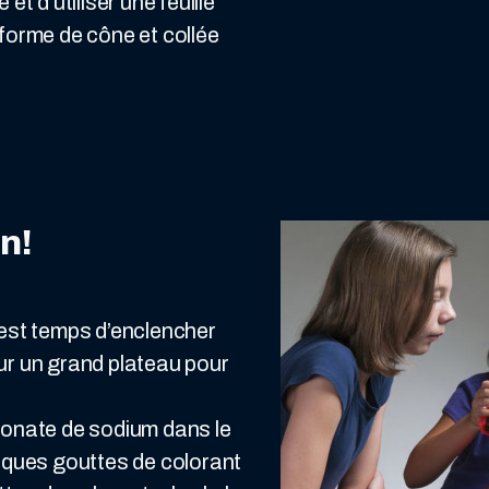
 et d’utiliser une feuille
orme de cône et collée
on!
l est temps d’enclencher
sur un grand plateau pour
rbonate de sodium dans le
elques gouttes de colorant