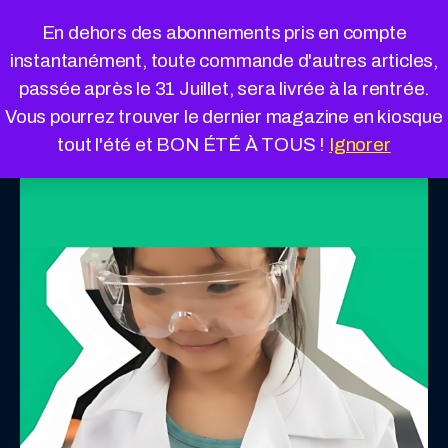
Cookies management panel
En dehors des abonnements pris en compte
instantanément, toute commande d'autres articles,
passée après le 31 Juillet, sera livrée à la rentrée.
Vous pourrez trouver le dernier magazine en kiosque
tout l'été et BON ÉTÉ À TOUS !
Ignorer