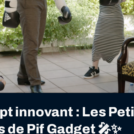
t innovant : Les Pet
s de Pif Gadget 🎤✨