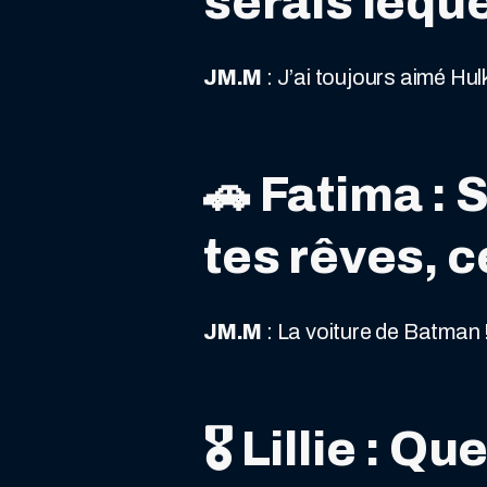
serais leque
JM.M
: J’ai toujours aimé Hul
🚗
Fatima : S
tes rêves, c
JM.M
: La voiture de Batman !
🎖️
Lillie : Qu