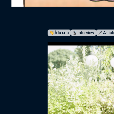
À la une
Interview
Articl