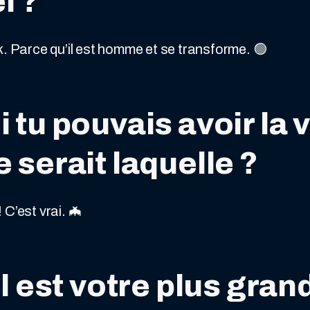
l ?
k. Parce qu’il est homme et se transforme. 🟢
i tu pouvais avoir la 
e serait laquelle ?
 C’est vrai. 🦇
el est votre plus gran