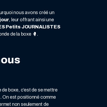
ourquoi nous avons créé un
jour
, leur offrant ainsi une
ES Petits JOURNALISTES
onde de la boxe 🥊.
nous
 de boxe, c’est de se mettre
bes. On est positionné comme
permet non seulement de